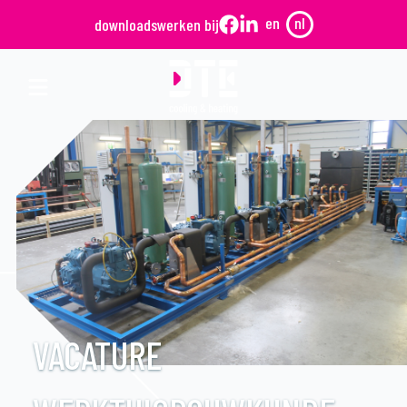
en
nl
downloads
werken bij
VACATURE