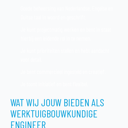
Goede beheersing van Nederlandse, Engelse en
Duitse taal in woord en geschrift.
Je kunt projectmatig werken en bent in staat
hierbij een leidende rol in te nemen.
Je kunt prioriteiten stellen en hebt aandacht
voor detail.
Je bent commercieel ingesteld en creatief.
Je toont initiatief en bent flexibel.
WAT WIJ JOUW BIEDEN ALS
WERKTUIGBOUWKUNDIGE
ENGINEER