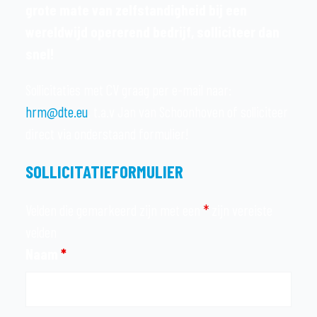
grote mate van zelfstandigheid bij een
wereldwijd opererend bedrijf, solliciteer dan
snel!
Sollicitaties met CV graag per e-mail naar:
hrm@dte.eu
, t.a.v Jan van Schoonhoven of solliciteer
direct via onderstaand formulier!
SOLLICITATIEFORMULIER
Velden die gemarkeerd zijn met een
*
zijn vereiste
velden
Naam
*