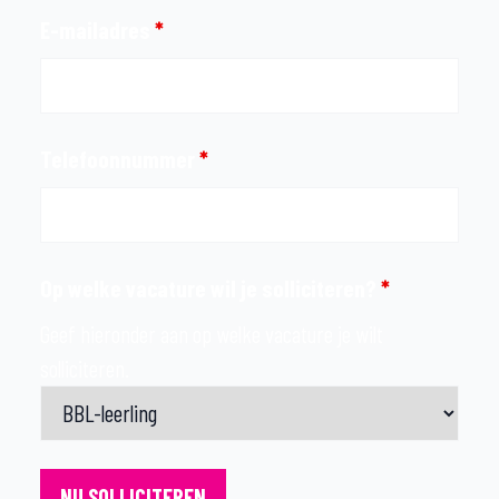
E-mailadres
*
Telefoonnummer
*
Op welke vacature wil je solliciteren?
*
Geef hieronder aan op welke vacature je wilt
solliciteren.