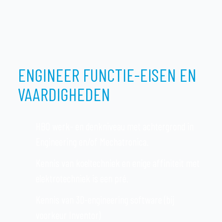
ENGINEER FUNCTIE-EISEN EN
VAARDIGHEDEN
HBO werk- en denkniveau met achtergrond in
Engineering en/of Mechatronica.
Kennis van koeltechniek en enige affiniteit met
elektrotechniek is een pré.
Kennis van 3D-engineering software (bij
voorkeur Inventor)