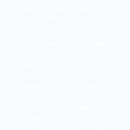
Salaris conform onze CAO metalektro met
doorgroeimogelijkheden
De kans om mee te groeien met het bedrijf
Werken in dagdienst en elke vrijdagmiddag vrij
Interne en/of externe opleidingen die de
kwaliteit van jou als medewerker en van ons
bedrijf kunnen verbeteren
Deelname aan bedrijfsuitjes en andere leuke
extra’s
Werk met de nieuwste technologieën en
methoden in de koel- en verwarmingstechniek.
Als jij je aangesproken voelt en denkt dat