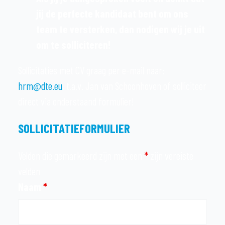
jij de perfecte kandidaat bent om ons
team te versterken, dan nodigen wij je uit
om te solliciteren!
Sollicitaties met CV graag per e-mail naar:
hrm@dte.eu
, t.a.v. Jan van Schoonhoven of solliciteer
direct via onderstaand formulier!
SOLLICITATIEFORMULIER
Velden die gemarkeerd zijn met een
*
zijn vereiste
velden
Naam
*