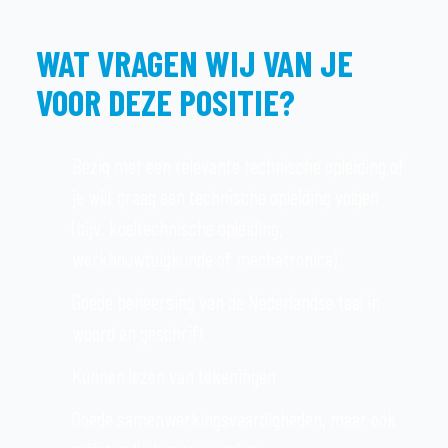
WAT VRAGEN WIJ VAN JE
VOOR DEZE POSITIE?
Bezig met een relevante technische opleiding of
je wilt graag een technische opleiding volgen
(bijv. koeltechnische opleiding,
werkbouwtuigkunde of mechatronica)
Goede beheersing van de Nederlandse taal in
woord en geschrift
Kunnen lezen van tekeningen
Goede samenwerkingsvaardigheden, maar ook