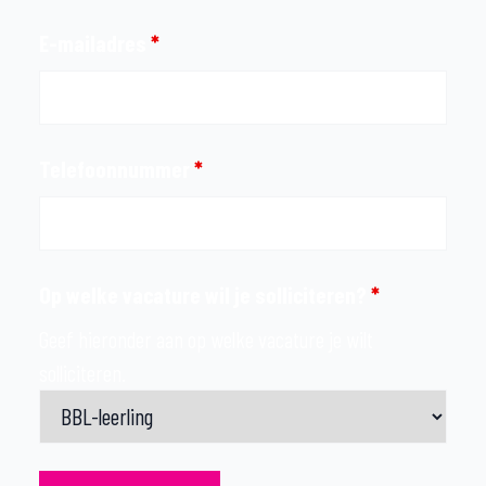
E-mailadres
*
Telefoonnummer
*
Op welke vacature wil je solliciteren?
*
Geef hieronder aan op welke vacature je wilt
solliciteren.