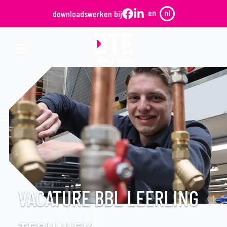
en
nl
downloads
werken bij
VACATURE BBL LEERLING