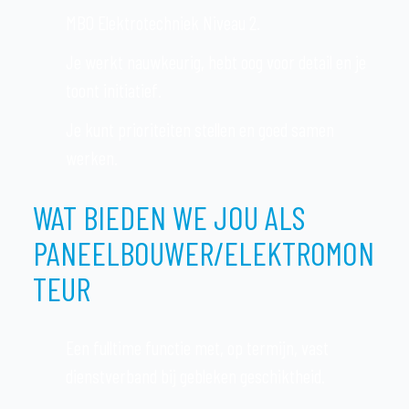
MBO Elektrotechniek Niveau 2.
Je werkt nauwkeurig, hebt oog voor detail en je
toont initiatief.
Je kunt prioriteiten stellen en goed samen
werken.
WAT BIEDEN WE JOU ALS
PANEELBOUWER/ELEKTROMON
TEUR
Een fulltime functie met, op termijn, vast
dienstverband bij gebleken geschiktheid.