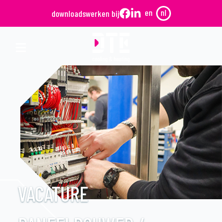
en
nl
downloads
werken bij
VACATURE