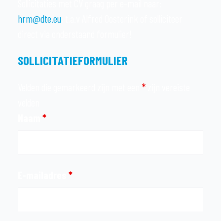
Sollicitaties met CV graag per e-mail naar:
hrm@dte.eu
, t.a.v Alfred Oosterink of solliciteer
direct via onderstaand formulier!
SOLLICITATIEFORMULIER
Velden die gemarkeerd zijn met een
*
zijn vereiste
velden
Naam
*
E-mailadres
*